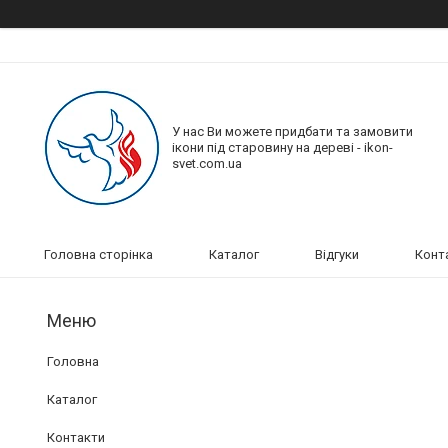
У нас Ви можете придбати та замовити
ікони під старовину на дереві - ikon-
svet.com.ua
Головна сторінка
Каталог
Відгуки
Конт
Головна
Каталог
Контакти