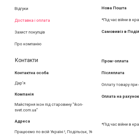
Нова Пошта
Відгуки
*Під час війни в кр
Доставка і оплата
Самовивіз в Поді
Захист покупців
Про компанію
Контакти
Пром-оплата
Післяплата
Дар'я
Оплату товару при 
Оплата на рахунок
Майстерня ікон під старовину "ikon-
svet.com.ua"
*Під час війни в кр
Працюємо по всій Україні !, Подільськ, Україна