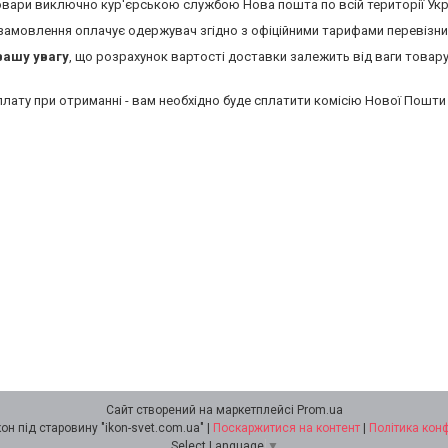
вари виключно кур'єрською службою Нова пошта по всій території Укр
замовлення оплачує одержувач згідно з офіційними тарифами перевізни
вашу увагу
, що розрахунок вартості доставки залежить від ваги товару,
лату при отриманні - вам необхідно буде сплатити комісію Нової Пошти з
Сайт створений на маркетплейсі
Prom.ua
Майстерня ікон під старовину "ikon-svet.com.ua" |
Поскаржитися на контент
|
Політика кон
Select Language
▼